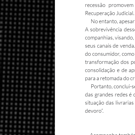
recessão promovem 
Recuperação Judicial.
      No entanto, apesar do cenário adverso, ainda há alternativas para as grandes livrarias no Brasil. 
A sobrevivência desse
companhias, visando, 
seus canais de venda.
do consumidor, como a
transformação dos po
consolidação e de ap
para a retomada do c
      Portanto, conclui-se que a tendência de digitalização das livrarias é inevitável, e que a adaptação 
das grandes redes é c
situação das livraria
devoro”.
     Acompanhe també