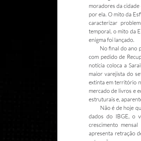
moradores da cidade 
por ela. O mito da Es
caracterizar proble
temporal, o mito da E
enigma foi lançado.
        No final do ano passado, a rede de livrarias Saraiva, maior varejista de livros do país, entrou 
com pedido de Recupe
notícia coloca a Sara
maior varejista do se
extinta em território
mercado de livros e e
estruturais e, aparent
        Não é de hoje que o mercado editorial e de livrarias no Brasil enfrenta dificuldade. Segundo 
dados do IBGE, o vo
crescimento mensal
apresenta retração de