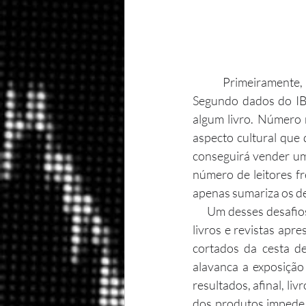
        Primeiramente, faz-se necessário caracterizar o perfil e o comportamento do consumidor. 
Segundo dados do IBO
algum livro. Número 
aspecto cultural que 
conseguirá vender um 
número de leitores fr
apenas sumariza os de
      Um desses desafios é o alto grau de discricionariedade desses produtos, ou seja, o comércio de 
livros e revistas apr
cortados da cesta de
alavanca a exposição 
resultados, afinal, liv
dos produtos impede 