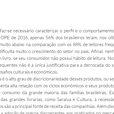
PE de 2016, apenas 56% dos brasileiros leram, nos últi
muito abaixo na comparação com os 88% de leitores freq
dificulta muito o crescimento do setor no país. Afinal, ne
livro, se seu consumidor não possui hábito de leitura. No 
equentes não é a única justificativa para a derrocada do s
safios culturais e econômicos.
esenta alta relação com os ciclos econômicos e seus produto
 consumo da grande maioria das famílias brasileiras. Essa
das grandes livrarias, como Saraiva e Cultura, à recessã
ros são a principal fonte de receita das companhias. Além diss
a adoção de preços discrepantes aos praticados no mercad