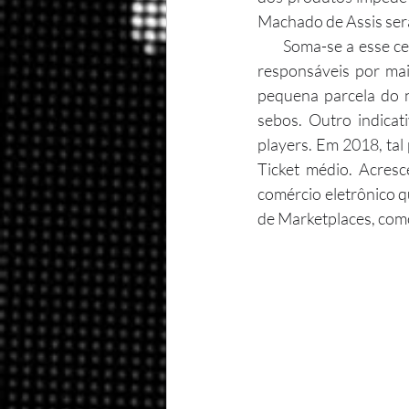
Machado de Assis serã
      Soma-se a esse cenário o acirramento da competição desse setor no Brasil. Apesar de serem 
responsáveis por mai
pequena parcela do n
sebos. Outro indicat
players. Em 2018, tal
Ticket médio. Acresc
comércio eletrônico 
de Marketplaces, com