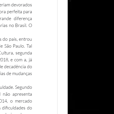
eriam devorados 
ra perfeita para 
ande diferença 
ias no Brasil. O 
 São Paulo. Tal 
Cultura, segunda 
018, e com a, já 
de decadência do 
cias de mudanças 
 não apresenta 
014, o mercado 
 dificuldades do 