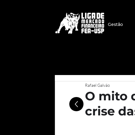
Gestão
Rafael Galvão
O mito 
crise da