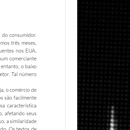
mos três meses, 
uentes nos EUA, 
nhum comerciante 
entanto, o baixo 
etor. Tal número 
s são facilmente 
 característica 
o, afetando seus 
o, a similaridade 
o. Os textos de 