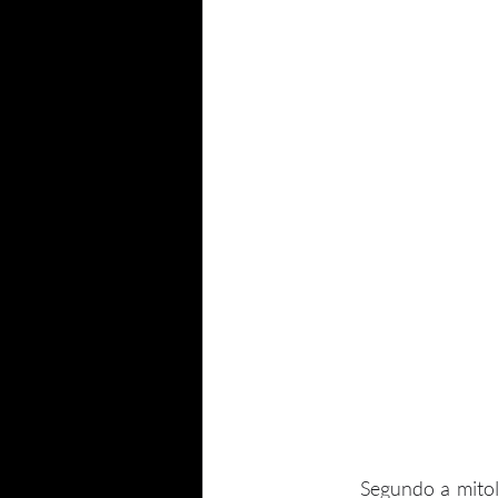
        Segundo a mitologia Grega, a Esfinge de Tebas era um monstro alado que aterrorizava os 