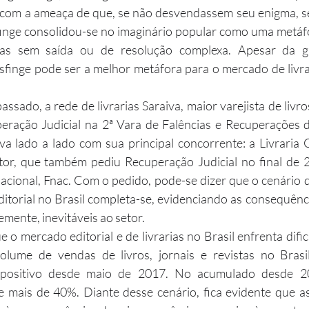
com a ameaça de que, se não desvendassem seu enigma, s
finge consolidou-se no imaginário popular como uma metáfo
mas sem saída ou de resolução complexa. Apesar da gr
sfinge pode ser a melhor metáfora para o mercado de livrar
ração Judicial na 2ª Vara de Falências e Recuperações de
iva lado a lado com sua principal concorrente: a Livraria 
tor, que também pediu Recuperação Judicial no final de 2
 nacional, Fnac. Com o pedido, pode-se dizer que o cenário 
ditorial no Brasil completa-se, evidenciando as consequên
emente, inevitáveis ao setor.
lume de vendas de livros, jornais e revistas no Brasil
 positivo desde maio de 2017. No acumulado desde 2
 mais de 40%. Diante desse cenário, fica evidente que as