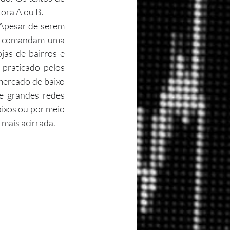
ora A ou B.
ra comandam uma 
as de bairros e 
praticado pelos 
mercado de baixo 
e grandes redes 
xos ou por meio 
mais acirrada.