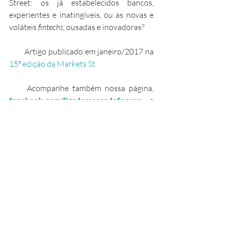
Street: os já estabelecidos bancos, 
experientes e inatingíveis, ou as novas e 
voláteis 
fintechs
, ousadas e inovadoras?
        Artigo publicado em janeiro/2017 na 
15ª edição da Markets St.
     Acompanhe também nossa página, 
facebook.com/ligademercadofeausp
, e 
fique por dentro de nossas postagens 
semanais!
#Fintechs
#Startups
#BancoCentral
#2
#JoséZobaran
Economia