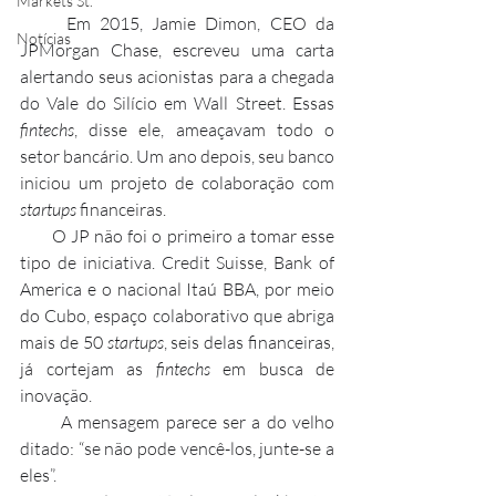
Markets St.
     Em 2015, Jamie Dimon, CEO da 
Notícias
JPMorgan Chase, escreveu uma carta 
alertando seus acionistas para a chegada 
do Vale do Silício em Wall Street. Essas 
fintechs
, disse ele, ameaçavam todo o 
setor bancário. Um ano depois, seu banco 
iniciou um projeto de colaboração com 
startups
 financeiras.
       O JP não foi o primeiro a tomar esse 
tipo de iniciativa. Credit Suisse, Bank of 
America e o nacional Itaú BBA, por meio 
do Cubo, espaço colaborativo que abriga 
mais de 50 
startups
, seis delas financeiras, 
já cortejam as 
fintechs
 em busca de 
inovação.
       A mensagem parece ser a do velho 
ditado: “se não pode vencê-los, junte-se a 
eles”.