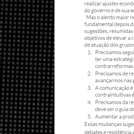
realizar ajustes econô
do governo e de sua e
  Mas o alento maior nos é concedido no último capítulo, quando Mendes responde à questão mais 
fundamental depois da
sugestões, resumidas 
objetivos de elevar a 
de atuação dos grupos
Precisamos seguir
ter uma estratégi
contrarreformas.
Precisamos de re
avançarmos nas p
A comunicação é 
contraintuitivas 
Precisamos da rec
deve ser o guia do
Aumentar a produ
Essas mudanças suger
debates e resistência