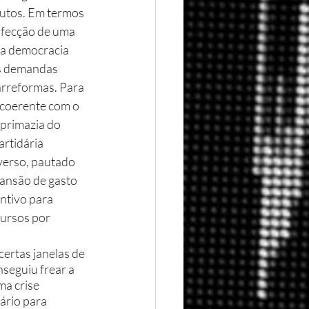
utos. Em termos 
nfecção de uma 
 a democracia 
as demandas 
rarreformas. Para 
 coerente com o 
 primazia do 
rtidária 
verso, pautado 
pansão de gasto 
ntivo para 
ursos por 
nseguiu frear a 
a crise 
ário para 