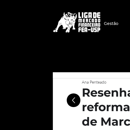
Gestão
Ana Penteado
Resenha 
reforma
de Mar