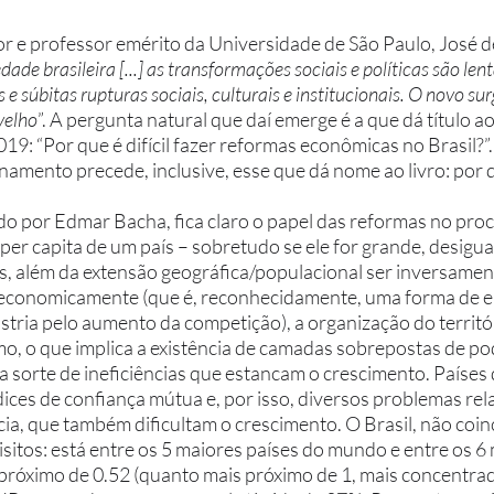
dor e professor emérito da Universidade de São Paulo, José d
dade brasileira [...] as transformações sociais e políticas são lent
 súbitas rupturas sociais, culturais e institucionais. O novo s
velho
”. A pergunta natural que daí emerge é a que dá título ao
9: “Por que é difícil fazer reformas econômicas no Brasil?”.
onamento precede, inclusive, esse que dá nome ao livro: por 
er capita de um país – sobretudo se ele for grande, desigua
s, além da extensão geográfica/populacional ser inversamen
r economicamente (que é, reconhecidamente, uma forma de el
stria pelo aumento da competição), a organização do territór
smo, o que implica a existência de camadas sobrepostas de po
 sorte de ineficiências que estancam o crescimento. Países 
dices de confiança mútua e, por isso, diversos problemas rel
cia, que também dificultam o crescimento. O Brasil, não coi
sitos: está entre os 5 maiores países do mundo e entre os 6
 próximo de 0.52 (quanto mais próximo de 1, mais concentrada