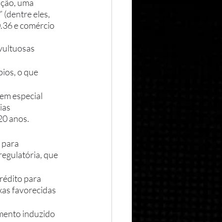
ição, uma 
(dentre eles, 
.36 e comércio 
ios, o que 
em especial 
ias 
20 anos. 
 para 
egulatória, que 
rédito para 
as favorecidas 
mento induzido 