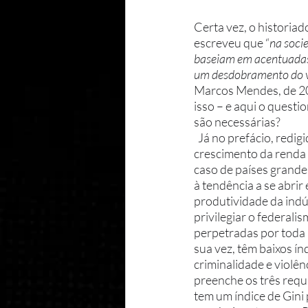
Certa vez, o historia
escreveu que “
na socie
baseiam em acentuadas e
um desdobramento do 
Marcos Mendes, de 201
isso – e aqui o questi
são necessárias?
  Já no prefácio, redigido por Edmar Bacha, fica claro o papel das reformas no processo de 
crescimento da renda p
caso de países grande
à tendência a se abri
produtividade da indú
privilegiar o federali
perpetradas por toda a
sua vez, têm baixos ín
criminalidade e violên
preenche os três requi
tem um índice de Gini