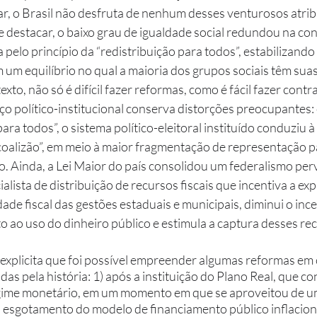
, o Brasil não desfruta de nenhum desses venturosos atrib
le destacar, o baixo grau de igualdade social redundou na co
pelo princípio da “redistribuição para todos”, estabilizando
m um equilíbrio no qual a maioria dos grupos sociais têm su
xto, não só é difícil fazer reformas, como é fácil fazer cont
ço político-institucional conserva distorções preocupantes:
ara todos”, o sistema político-eleitoral instituído conduziu à
coalizão”, em meio à maior fragmentação de representação pa
 Ainda, a Lei Maior do país consolidou um federalismo per
lista de distribuição de recursos fiscais que incentiva a ex
dade fiscal das gestões estaduais e municipais, diminui o ince
ao uso do dinheiro público e estimula a captura desses rec
s pela história: 1) após a instituição do Plano Real, que co
regime monetário, em um momento em que se aproveitou de um
esgotamento do modelo de financiamento público inflacion