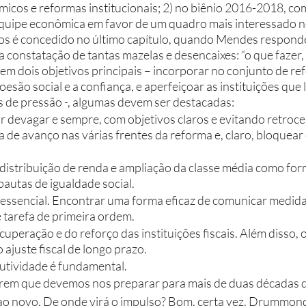
micos e reformas institucionais; 2) no biênio 2016-2018, com
quipe econômica em favor de um quadro mais interessado no 
 constatação de tantas mazelas e desencaixes: “o que fazer, 
em dois objetivos principais – incorporar no conjunto de re
coesão social e a confiança, e aperfeiçoar as instituições que
 de pressão -, algumas devem ser destacadas: 
 devagar e sempre, com objetivos claros e evitando retroces
a de avanço nas várias frentes da reforma e, claro, bloquear 
 
distribuição de renda e ampliação da classe média como for
autas de igualdade social. 
essencial. Encontrar uma forma eficaz de comunicar medida
é tarefa de primeira ordem. 
uperação e do reforço das instituições fiscais. Além disso, o
 ajuste fiscal de longo prazo. 
tividade é fundamental. 
em que devemos nos preparar para mais de duas décadas d
 ao novo. De onde virá o impulso? Bom, certa vez, Drummond