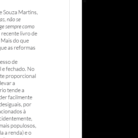
e Souza Martins, 
as, não se 
urge sempre como 
 recente livro de 
 Mais do que 
que as reformas 
l e fechado. No 
te proporcional 
evar a 
io tende a 
der facilmente 
desiguais, por 
acionados à 
ncidentemente, 
 mais populosos, 
 a renda) e o 