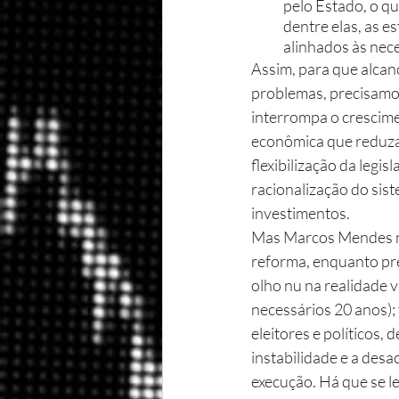
pelo Estado, o qu
dentre elas, as es
alinhados às nece
Assim, para que alcan
problemas, precisamos
interrompa o crescimen
econômica que reduza 
flexibilização da legis
racionalização do sist
investimentos. 
Mas Marcos Mendes nos
reforma, enquanto pre
olho nu na realidade v
necessários 20 anos); 
eleitores e políticos,
instabilidade e a desa
execução. Há que se l