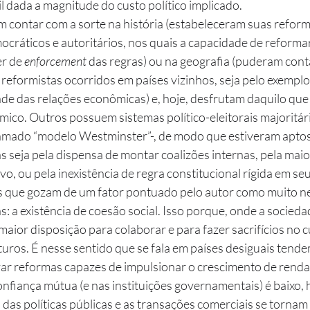
 dada a magnitude do custo político implicado. 
 contar com a sorte na história (estabeleceram suas refor
áticos e autoritários, nos quais a capacidade de reformar e
r de 
enforcement
 das regras) ou na geografia (puderam cont
reformistas ocorridos em países vizinhos, seja pelo exemplo
e das relações econômicas) e, hoje, desfrutam daquilo que
ico. Outros possuem sistemas político-eleitorais majoritári
amado “modelo Westminster”-, de modo que estiveram aptos 
 seja pela dispensa de montar coalizões internas, pela mai
o, ou pela inexistência de regra constitucional rígida em seu 
s que gozam de um fator pontuado pelo autor como muito ne
 a existência de coesão social. Isso porque, onde a sociedad
maior disposição para colaborar e para fazer sacrifícios no 
turos. É nesse sentido que se fala em países desiguais tendem
ar reformas capazes de impulsionar o crescimento de renda
confiança mútua (e nas instituições governamentais) é baixo, h
 das políticas públicas e as transações comerciais se tornam 