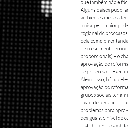
que também não é fácil
Alguns países puderam
ambientes menos democr
maior pelo maior pode
regional de processos 
pela complementaridad
de crescimento econôm
proporcionais) – o ch
aprovação de reformas
de poderes no Executiv
Além disso, há aquele
aprovação de reformas:
grupos sociais teriam 
favor de benefícios fu
problemas para aprov
desiguais, o nível de 
distributivo no âmbito