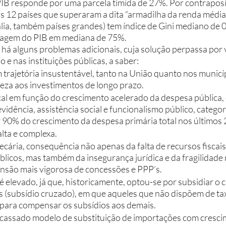
IB responde por uma parcela tímida de 27%. Por contrapos
 12 países que superaram a dita “armadilha da renda média” 
ália, também países grandes) tem índice de Gini mediano de 0
agem do PIB em mediana de 75%. 
 e nas instituições públicas, a saber: 
 trajetória insustentável, tanto na União quanto nos municíp
eza aos investimentos de longo prazo. 
cal em função do crescimento acelerado da despesa pública, 
idência, assistência social e funcionalismo público, categor
 90% do crescimento da despesa primária total nos últimos 
alta e complexa.
ecária, consequência não apenas da falta de recursos fiscais
licos, mas também da insegurança jurídica e da fragilidade r
nsão mais vigorosa de concessões e PPP’s.  
é elevado, já que, historicamente, optou-se por subsidiar o c
 (subsídio cruzado), em que aqueles que não dispõem de tax
para compensar os subsídios aos demais. 
racassado modelo de substituição de importações com cresci