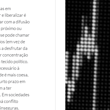
mas em 
 liberalizar é 
ar com a difusão 
 próximo ou  
 se pode chamar 
os (em vez de 
a desfrutar da 
or concentração 
tecido político. 
cessário à 
e é mais coesa, 
curto prazo em 
 a ter 
. Em sociedades 
á conflito 
inseguras. 