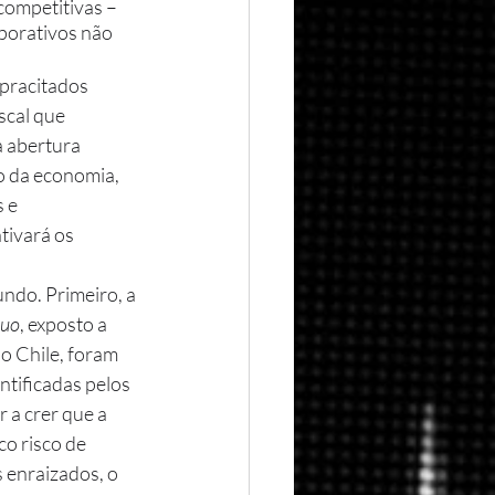
competitivas – 
rporativos não 
pracitados 
scal que 
a abertura 
o da economia, 
 e 
tivará os 
ndo. Primeiro, a 
quo
, exposto a 
o Chile, foram 
ntificadas pelos 
 a crer que a 
co risco de 
 enraizados, o 