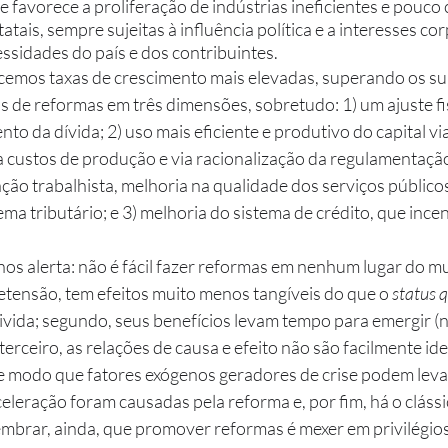
e favorece a proliferação de indústrias ineficientes e pouco 
tatais, sempre sujeitas à influência política e a interesses co
ssidades do país e dos contribuintes. 
cemos taxas de crescimento mais elevadas, superando os su
 de reformas em três dimensões, sobretudo: 1) um ajuste fi
to da dívida; 2) uso mais eficiente e produtivo do capital vi
custos de produção e via racionalização da regulamentaçã
lação trabalhista, melhoria na qualidade dos serviços públicos
ema tributário; e 3) melhoria do sistema de crédito, que incen
 alerta: não é fácil fazer reformas em nenhum lugar do mu
tensão, tem efeitos muito menos tangíveis do que o 
status 
ivida; segundo, seus benefícios levam tempo para emergir (n
terceiro, as relações de causa e efeito não são facilmente ide
 de modo que fatores exógenos geradores de crise podem levar
celeração foram causadas pela reforma e, por fim, há o clássi
embrar, ainda, que promover reformas é mexer em privilégios