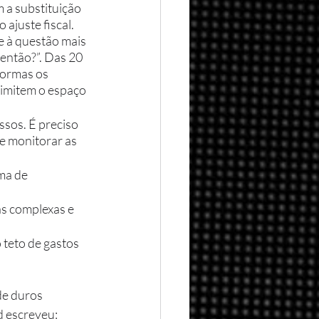
 a substituição 
ajuste fiscal.
então?”. Das 20 
formas os 
 limitem o espaço 
sos. É preciso 
e monitorar as 
ma de 
s complexas e 
 teto de gastos 
e duros 
 escreveu: 