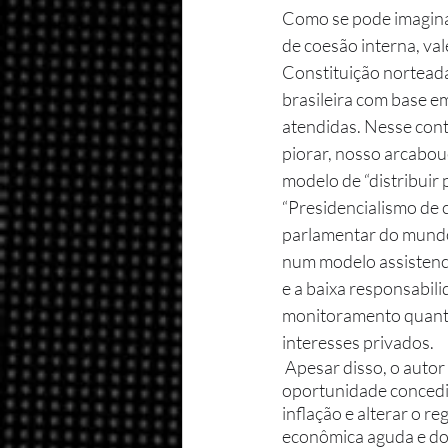
Como se pode imaginar
de coesão interna, va
Constituição norteada 
brasileira com base e
atendidas. Nesse conte
piorar, nosso arcabou
modelo de “distribuir p
“Presidencialismo de 
parlamentar do mundo.
num modelo assistencia
e a baixa responsabili
monitoramento quanto 
interesses privados. 
 Apesar disso, o autor explicita que foi possível empreender algumas reformas em certas janelas de 
oportunidade concedida
inflação e alterar o 
econômica aguda e do 