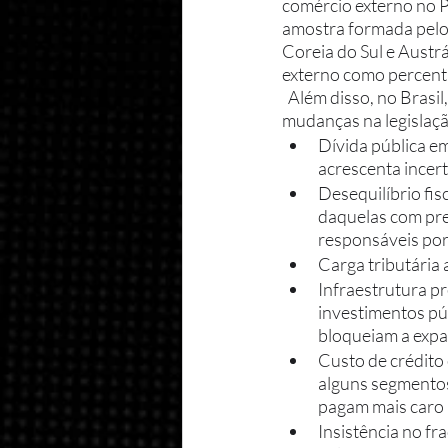
comércio externo no P
amostra formada pelos
Coreia do Sul e Austr
externo como percent
  Além disso, no Brasil, há alguns problemas adicionais, cuja solução perpassa por vultuosas 
mudanças na legislação
Dívida pública em
acrescenta incert
Desequilíbrio fis
daquelas com prev
responsáveis por
Carga tributária 
Infraestrutura pr
investimentos púb
bloqueiam a expa
Custo de crédito 
alguns segmentos
pagam mais caro 
Insistência no f