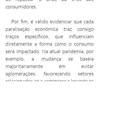
consumidores.
   Por fim, é válido evidenciar que cada 
paralisação econômica traz consigo 
traços específicos, que influenciam 
diretamente a forma como o consumo 
será impactado. Na atual pandemia, por 
exemplo, a mudança se baseia 
majoritariamente em evitar 
aglomerações, favorecendo setores 
relacionados ao e-commerce e lesando os 
que envolvem muito contato físico, como 
festas e varejo de rua.
   Diante do que fora apresentado, fica 
claro que crises financeiras impactam 
significativamente hábitos consumo. 
Nesse contexto, apesar de algumas 