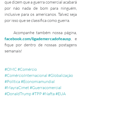
que dizem que a guerra comercial acabará 
por não nada de bom para ninguém, 
inclusive para os americanos. Talvez seja 
por isso que se classifica como guerra.
     Acompanhe também nossa página, 
facebook.com/ligademercadofeausp
, e 
fique por dentro de nossas postagens 
semanais!
#OMC
#Comércio
#ComércioInternacional
#Globalização
#Política
#Economiamundial
#MayraCimet
#Guerracomercial
#DonaldTrump
#TPP
#Nafta
#EUA
#China
#1
#a