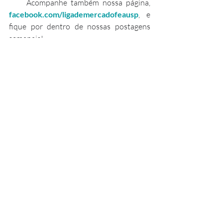
     Acompanhe também nossa página, 
facebook.com/ligademercadofeausp
, e 
fique por dentro de nossas postagens 
semanais!
#Educação
#Kroton
#Estácio
#CADE
#FIES
#1
#FábioBassan
Economia
Posts recentes
Ver tudo