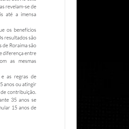
as revelam-se de 
s até a imensa 
s resultados são 
s de Roraima são 
 diferença entre 
com as mesmas 
5 anos ou atingir 
e contribuição. 
nte 35 anos se 
mular 15 anos de 