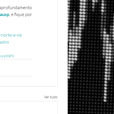
eausp
, e fique por 
-norte-e-ne
tados
kuyoshi
Ver tudo