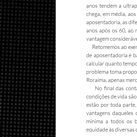
anos tendem a ultrapa
chega, em média, aos
aposentadoria, as dif
anos após os 60, ao 
vantagem consideráve
     Retomemos ao exemplo anterior, de Santa Catarina e Roraima. No primeiro caso, a idade média 
de aposentadoria é ba
calcular quanto tempo
problema toma propor
Roraima, apenas mero
     No final das contas, aqueles que gozam de situação financeira mais confortável e melhores 
condições de vida sã
estão por toda parte
vantagens daqueles q
mínima a todos os b
equidade às diversas 