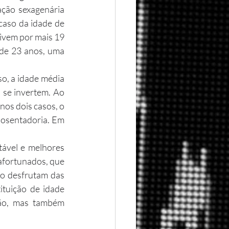
ação sexagenária 
aso da idade de 
ivem por mais 19 
de 23 anos, uma 
 se invertem. Ao 
os dois casos, o 
osentadoria. Em 
fortunados, que 
o desfrutam das 
tuição de idade 
ão, mas também 