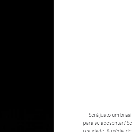
     Será justo um brasileiro deixar a labuta diária somente aos 65 anos? Será abusivo esperar tanto 
para se aposentar? Se 
realidade. A média de