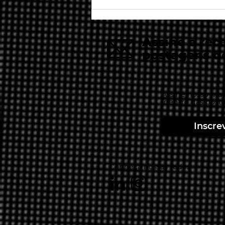
Taurus: O touro brasileiro
do mercado de armas
Assine e rec
postagens d
Assine nosso mail
dentro das post
Inscre
Conheça nossas redes