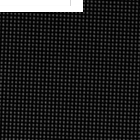
ify: como o maior
eaming de música do
do continua
dendo dinheiro