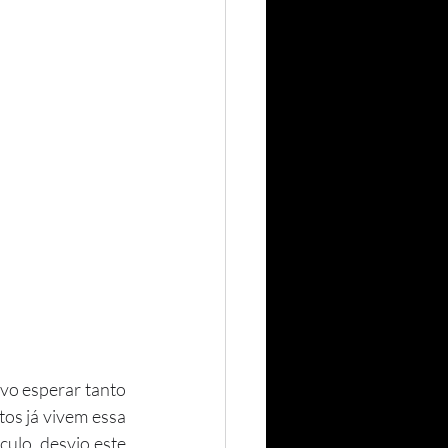
os já vivem essa 
ulo, desvio este 