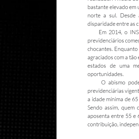
bastante elevado em u
norte a sul. Desde 
disparidade entre as 
     Em 2014, o INSS fez um levantamento para apurar a média de idade que os benefícios 
previdenciários começ
chocantes. Enquanto o
agraciados com a tão 
estados de uma me
oportunidades.
     O abismo pode ser parcialmente explicado pelo mercado de trabalho e as regras de 
previdenciárias vigent
a idade mínima de 65
Sendo assim, quem c
aposenta entre 55 e 6
contribuição, indepen