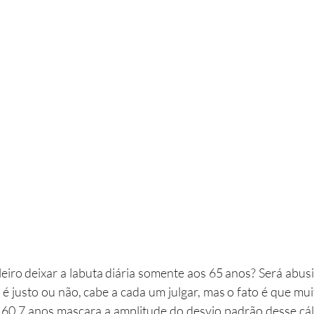
é justo ou não, cabe a cada um julgar, mas o fato é que muit
 60,7 anos mascara a amplitude do desvio padrão desse cálc