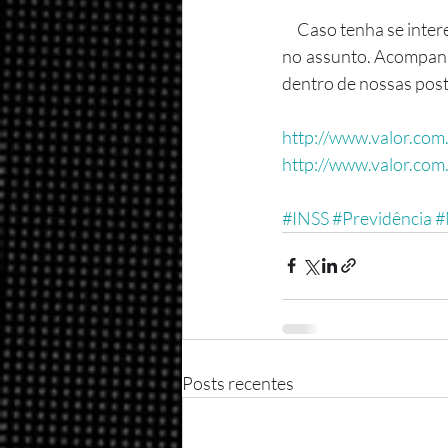
     Caso tenha se interessado, confira a lista de textos que disponibilizamos para o aprofundamento 
no assunto. Acompan
dentro de nossas pos
http://www.valor.com
http://www.valor.com
#INSS
#Previdência
#
Posts recentes