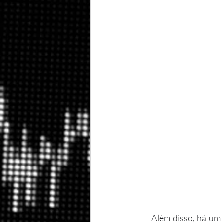
     Além disso, há um outro agravante: expectativa de sobrevida. As pessoas que chegam aos 60 