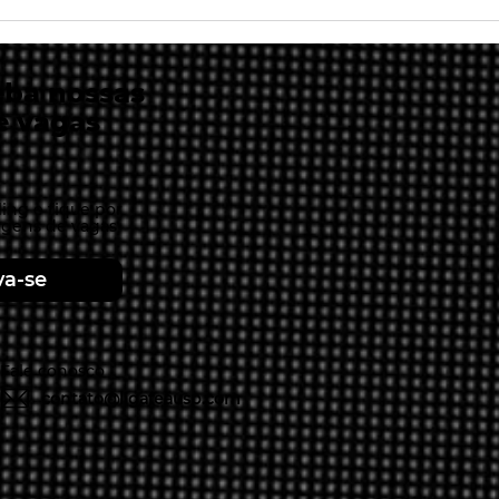
PANCS: o que são e como
Spot
podem agregar para o
str
agronegócio brasileiro?
mun
per
eba nossas
e vagas
ing e fique por
agens de vagas
va-se
Fale conosco
contato@ligafeausp.com