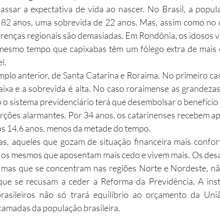
ssar a expectativa de vida ao nascer. No Brasil, a popul
 82 anos, uma sobrevida de 22 anos. Mas, assim como no c
erenças regionais são demasiadas. Em Rondônia, os idosos v
mesmo tempo que capixabas têm um fôlego extra de mais 
l.
ixa e a sobrevida é alta. No caso roraimense as grandezas
 o sistema previdenciário terá que desembolsar o benefício n
ções alarmantes. Por 34 anos, os catarinenses recebem ap
s 14,6 anos, menos da metade do tempo.
o os mesmos que aposentam mais cedo e vivem mais. Os desa
, mas que se concentram nas regiões Norte e Nordeste, nã
ue se recusam a ceder a Reforma da Previdência. A insti
rasileiros não só trará equilíbrio ao orçamento da Uni
camadas da população brasileira.