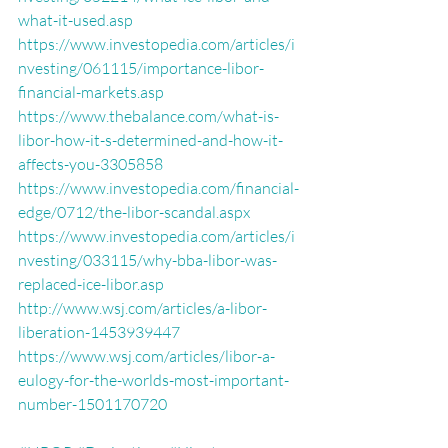
what-it-used.asp
https://www.investopedia.com/articles/i
nvesting/061115/importance-libor-
financial-markets.asp
https://www.thebalance.com/what-is-
libor-how-it-s-determined-and-how-it-
affects-you-3305858
https://www.investopedia.com/financial-
edge/0712/the-libor-scandal.aspx
https://www.investopedia.com/articles/i
nvesting/033115/why-bba-libor-was-
replaced-ice-libor.asp
http://www.wsj.com/articles/a-libor-
liberation-1453939447
https://www.wsj.com/articles/libor-a-
eulogy-for-the-worlds-most-important-
number-1501170720