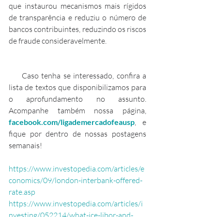
que instaurou mecanismos mais rígidos 
de transparência e reduziu o número de 
bancos contribuintes, reduzindo os riscos 
de fraude consideravelmente.
     Caso tenha se interessado, confira a 
lista de textos que disponibilizamos para 
o aprofundamento no assunto. 
Acompanhe também nossa página, 
facebook.com/ligademercadofeausp
, e 
fique por dentro de nossas postagens 
semanais!
https://www.investopedia.com/articles/e
conomics/09/london-interbank-offered-
rate.asp
https://www.investopedia.com/articles/i
nvesting/052214/what-ice-libor-and-