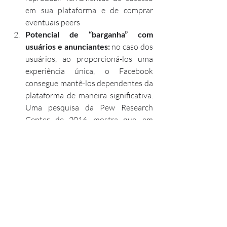
em sua plataforma e de comprar 
eventuais peers  
Potencial de “barganha” com 
usuários e anunciantes:
 no caso dos 
usuários, ao proporcioná-los uma 
experiência única, o Facebook 
consegue mantê-los dependentes da 
plataforma de maneira significativa. 
Uma pesquisa da Pew Research 
Center, de 2016, mostra que, em 
média, 92% dos usuários de outras 
redes sociais (Twitter, Pintrest, 
LinkedIn) usam também o Facebook. 
Como resultado, o Facebook possui 
certa “margem” para aumentar suas 
receitas de anúncios sem 
comprometer sua base de usuários. 
No caso do anunciantes, os anúncios 