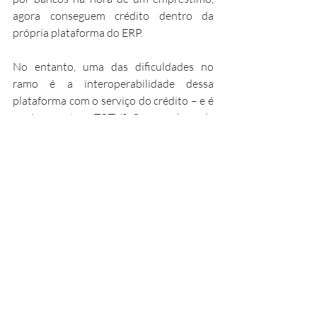
agora conseguem crédito dentro da 
própria plataforma do ERP.
No entanto, uma das dificuldades no 
ramo é a interoperabilidade dessa 
plataforma com o serviço do crédito – e é 
aqui que entra a TOTVS. Com sua base de 
clientes composta majoritariamente 
pelas PMEs, ela soube explorar esse 
mercado e realizou, em 2019, a aquisição 
da Supplier, empresa pioneira no serviço 
de crédito B2B no Brasil. Com isso, a 
TOTVS foi capaz de unir sua expertise 
tecnológica com o portfólio de produtos 
da Supplier e os clientes de ambas, o que 
configura, hoje, uma das principais 
vertentes de crescimento para a empresa.
Além desta, outra oportunidade 