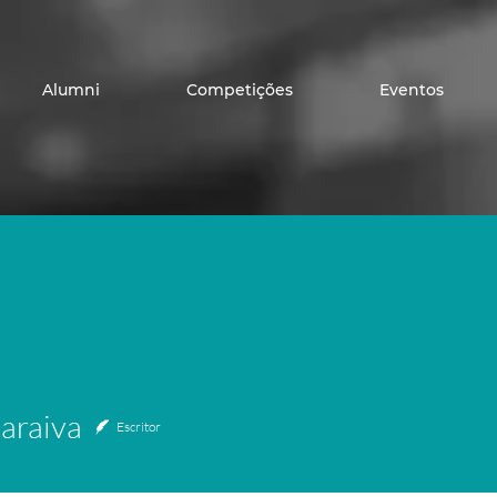
Alumni
Competições
Eventos
aiva
Saraiva
Escritor