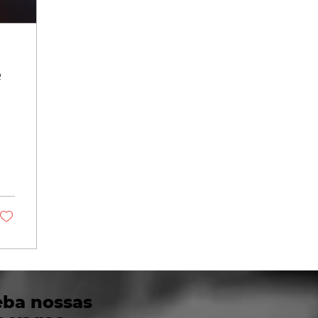
e
eba nossas