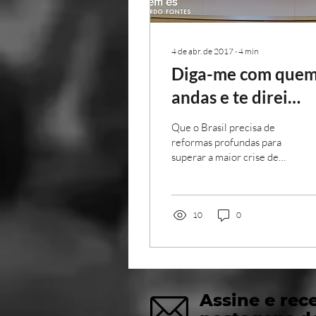
4 de abr. de 2017
∙
4
min
Diga-me com que
andas e te direi
quem és
Que o Brasil precisa de
reformas profundas para
superar a maior crise de
sua história, todos sabem.
No centro das discussões
estão as...
10
0
Assine e rec