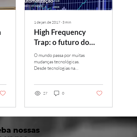
1 de jan. de 2017
∙
3
min
m
High Frequency
Trap: o futuro do
trading e a
O mundo passa por muitas
automatização
mudanças tecnológicas.
Desde tecnologias na
medicina a uma nova
tecnologia para
smartphones, há a
tendência de o...
27
0
eba nossas