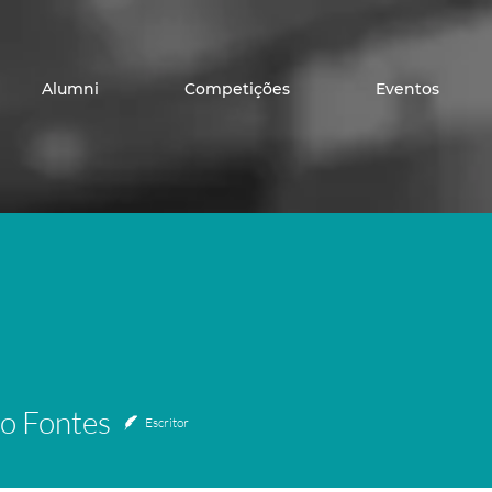
Alumni
Competições
Eventos
ontes
o Fontes
Escritor