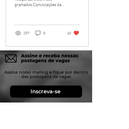
gramados Convocações da
seleção com grande maioria
de atletas que jogam no
exterior;...
289
0
10
Assine e receba nossas
postagens de vagas
Assine nosso mailing e fique por dentro
das postagens de vagas
Inscreva-se
Conheça nossas redes