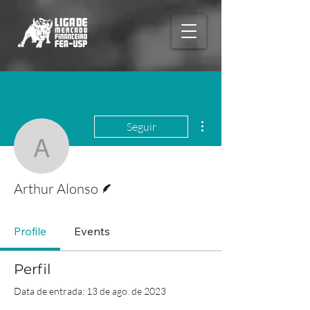
Mais ações
Seguir
Arthur Alonso
Escritor
Arthur Alonso
Profile
Events
Perfil
Data de entrada: 13 de ago. de 2023