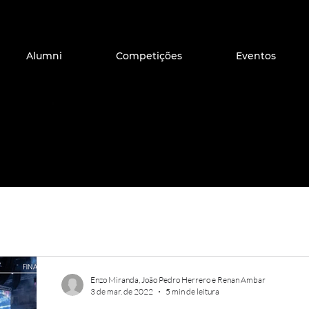
Alumni
Competições
Eventos
ças
Pocket Research
Política
Markets St.
Notícias
Enzo Miranda, João Pedro Herrero e Renan Ambar
3 de mar. de 2022
5 min de leitura