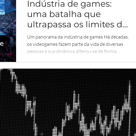
Indústria de games:
uma batalha que
ultrapassa os limites do
jogo
Um panorama da indústria de games Há décadas,
os videogames fazem parte da vida de diversas
pessoas e sua dinâmica alterou-se de forma...