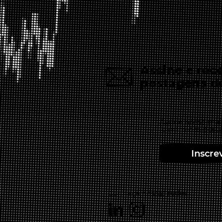
Assine e rec
postagens d
Assine nosso mail
dentro das post
Inscre
Conheça nossas redes