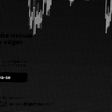
eba nossas
e vagas
ing e fique por
agens de vagas
va-se
Fale conosco
contato@ligafeausp.com