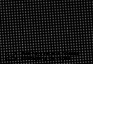
Assine e receba nossas
postagens de vagas
Assine nosso mailing e fique por dentro
das postagens de vagas
Inscreva-se
Conheça nossas redes
Fale conosco