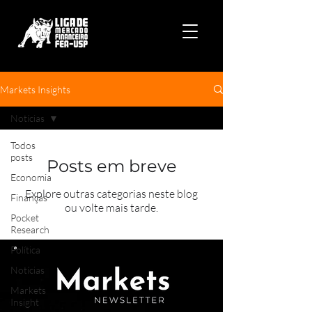
Markets Insights
Notícias
Todos
posts
Posts em breve
Economia
Explore outras categorias neste blog
Finanças
ou volte mais tarde.
Pocket
Research
Política
Notícias
Markets
Insight