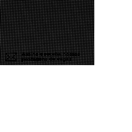
Assine e receba nossas
postagens de vagas
Assine nosso mailing e fique por dentro
das postagens de vagas
Inscreva-se
Conheça nossas redes
Fale conosco