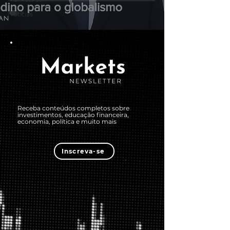
Notícias
Receba conteúdos completos sobre
investimentos, educação financeira,
economia, política e muito mais
Inscreva-se