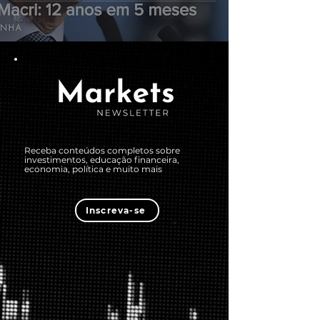
Notícias
Receba conteúdos completos sobre
investimentos, educação financeira,
economia, política e muito mais
Inscreva-se