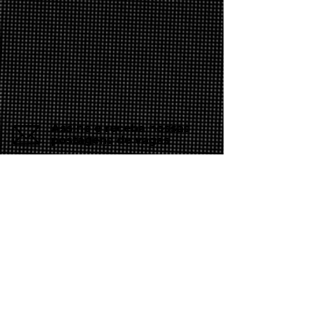
Assine e receba nossas
postagens de vagas
Assine nosso mailing e fique por dentro
das postagens de vagas
Inscreva-se
Conheça nossas redes
Fale conosco