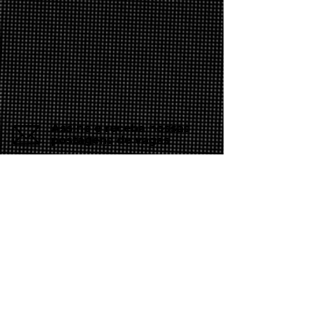
Assine e receba nossas
postagens de vagas
Assine nosso mailing e fique por dentro
das postagens de vagas
Inscreva-se
Conheça nossas redes
Fale conosco