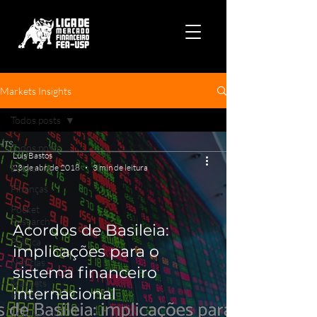
Markets Insights
Todos posts
Todos posts
Luis Bastos
Economia
23 de abr. de 2018
3 min de leitura
Finanças
Pocket
Research
Acordos de Basileia:
Política
implicações para o
Notícias
sistema financeiro
Markets
internacional
Insight
Markets St.