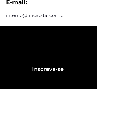
E-mail:
interno@44capital.com.br
Assine e receba nossas
postagens de vagas
Assine nosso mailing e fique por dentro
das postagens de vagas
Inscreva-se
Conheça nossas redes
Fale conosco
contato@ligafeausp.com