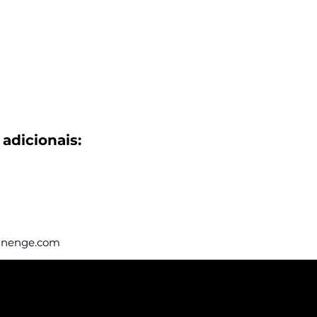
adicionais:
finenge.com
eba nossas
e vagas