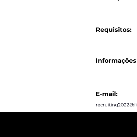
Requisitos:
Informações 
E-mail:
recruiting2022@
Assine e rec
postagens d