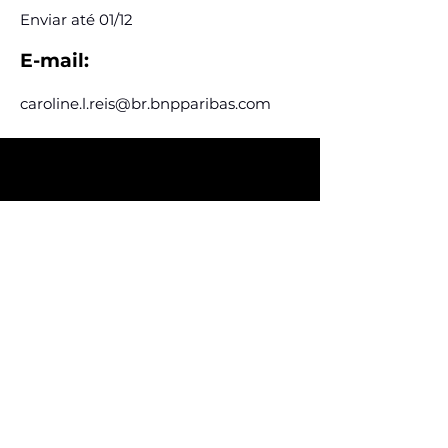
Enviar até 01/12
E-mail:
caroline.l.reis@br.bnpparibas.com
Assine e receba nossas
postagens de vagas
Assine nosso mailing e fique por dentro
das postagens de vagas
Inscreva-se
Conheça nossas redes
Fale conosco
contato@ligafeausp.com