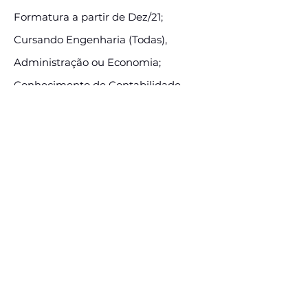
Formatura a partir de Dez/21;
Cursando Engenharia (Todas),
Administração ou Economia;
Conhecimento de Contabilidade,
Finanças Corporativas e Valuation
serão consideradas diferenciais.
Informações adicionais:
E-mail:
rhnaia@naiacapital.com.br
Assine e receba nossas
postagens de vagas