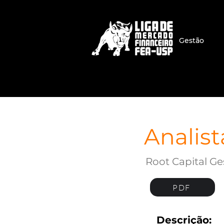
Gestão
Analist
Root Capital G
PDF
Descrição: