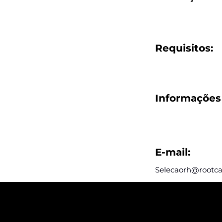
Requisitos:
Informações 
E-mail:
Selecaorh@rootca
Assine e rec
postagens d