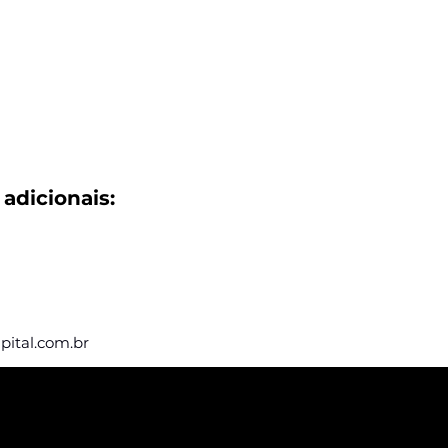
adicionais:
pital.com.br
eba nossas
e vagas