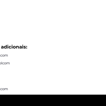
adicionais:
p.com
plcom
p.com