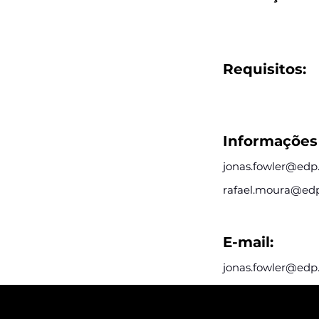
Requisitos:
Informações 
jonas.fowler@ed
rafael.moura@ed
E-mail:
jonas.fowler@ed