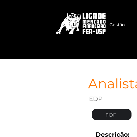
Gestão
Analist
EDP
PDF
Descrição: