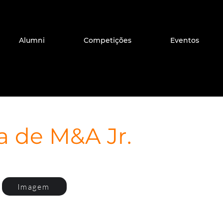
Alumni
Competições
Eventos
a de M&A Jr.
Imagem