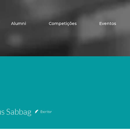
Alumni
Competições
Eventos
us Sabbag
Escritor