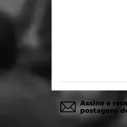
Assine e rec
postagens d