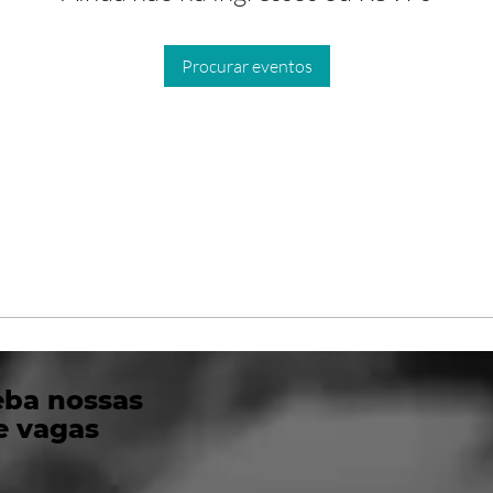
Procurar eventos
eba nossas
e vagas