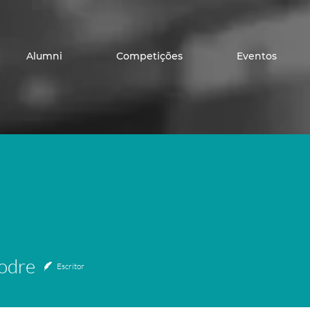
Alumni
Competições
Eventos
re
odre
Escritor