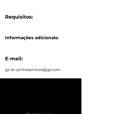
Requisitos:
Informações adicionais:
E-mail:
gs-br-primeservices@gs.com
Assine e receba nossas
postagens de vagas
Assine nosso mailing e fique por dentro
das postagens de vagas