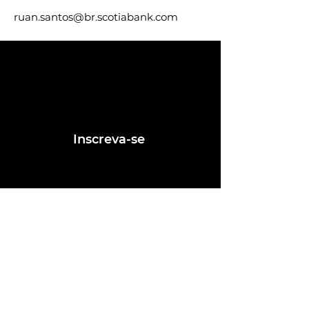
ruan.santos@br.scotiabank.com
Assine e receba nossas
postagens de vagas
Assine nosso mailing e fique por dentro
das postagens de vagas
Inscreva-se
Conheça nossas redes
Fale conosco
contato@ligafeausp.com