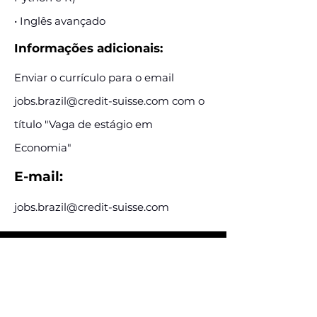
• Inglês avançado
Informações adicionais:
Enviar o currículo para o email
jobs.brazil@credit-suisse.com
com o
título "Vaga de estágio em
Economia"
E-mail:
jobs.brazil@credit-suisse.com
Assine e receba nossas
postagens de vagas
Assine nosso mailing e fique por dentro
das postagens de vagas