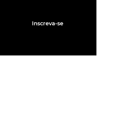
Assine nosso mailing e fique por dentro
das postagens de vagas
Inscreva-se
Conheça nossas redes
Fale conosco
contato@ligafeausp.com