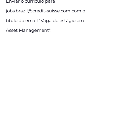
Enviar o currículo para
jobs.brazil@credit-suisse.com
com o
titúlo do email "Vaga de estágio em
Asset Management".
E-mail:
jobs.brazil@credit-suisse.com
Assine e receba nossas
postagens de vagas
Assine nosso mailing e fique por dentro
das postagens de vagas
Inscreva-se
Conheça nossas redes