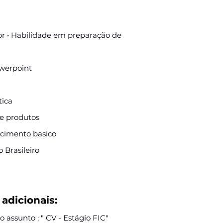
or • Habilidade em preparação de
owerpoint
tica
de produtos
ecimento basico
 Brasileiro
adicionais:
 assunto ; " CV - Estágio FIC"