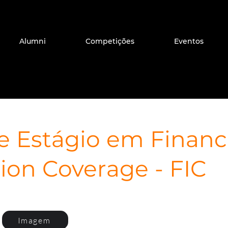
Alumni
Competições
Eventos
e Estágio em Financ
tion Coverage - FIC
Imagem