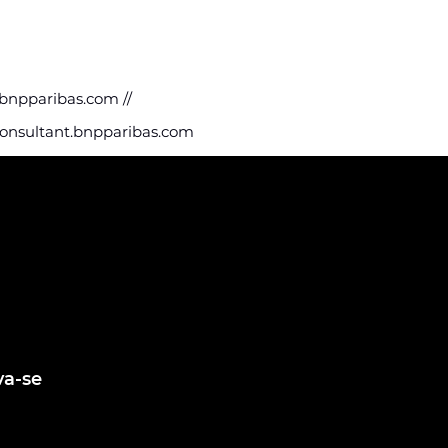
r.bnpparibas.com
//
onsultant.bnpparibas.com
eba nossas
e vagas
ing e fique por
agens de vagas
va-se