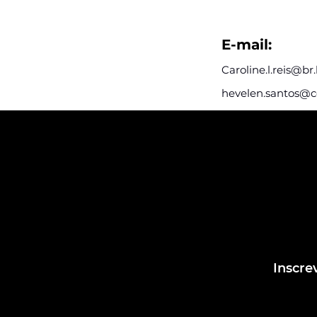
E-mail:
Caroline.l.reis@b
hevelen.santos@c
Assine e rec
postagens d
Assine nosso mail
dentro das post
Inscre