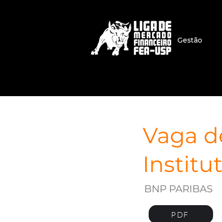
Gestão
Vaga d
Institu
BNP PARIBAS
PDF