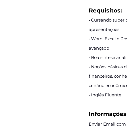
Requisitos:
• Cursando superi
apresentações
• Word, Excel e P
avançado
• Boa síntese analí
• Noções básicas 
financeiros, conh
cenário econômico
• Inglês Fluente
Informações 
Enviar Email com o