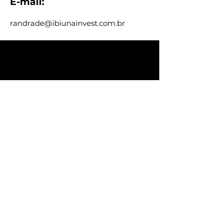
E-mail:
randrade@ibiunainvest.com.br
Assine e receba nossas
postagens de vagas
Assine nosso mailing e fique por dentro
das postagens de vagas
Inscreva-se
Conheça nossas redes
Fale conosco
contato@ligafeausp.com