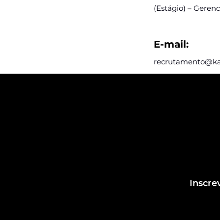
(Estágio) – Gerenc
E-mail:
recrutamento@kap
Assine e rec
postagens d
Assine nosso mail
dentro das post
Inscre