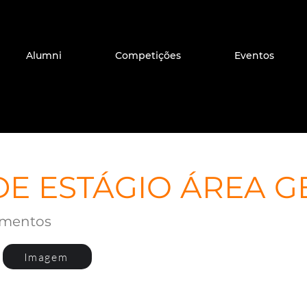
Alumni
Competições
Eventos
DE ESTÁGIO ÁREA G
timentos
Imagem