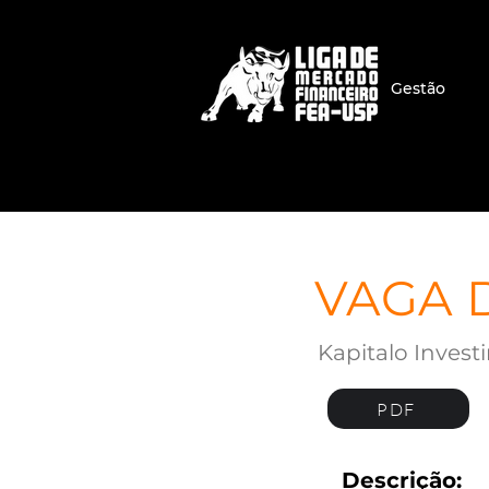
Gestão
VAGA 
Kapitalo Inves
PDF
Descrição: