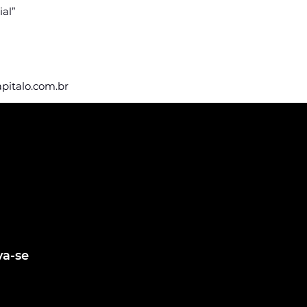
ial”
italo.com.br
eba nossas
e vagas
ing e fique por
agens de vagas
va-se