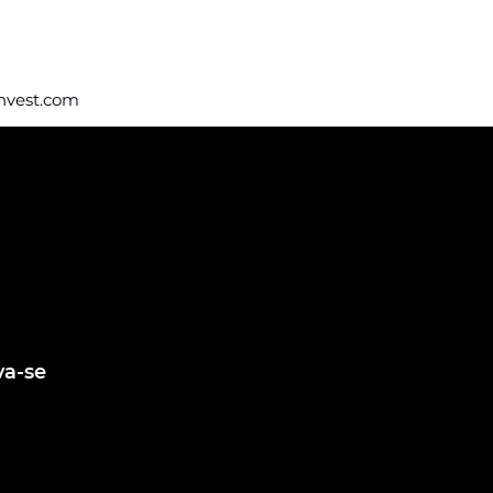
nvest.com
eba nossas
e vagas
ing e fique por
agens de vagas
va-se
Fale conosco
contato@ligafeausp.com