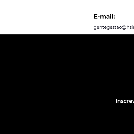
E-mail:
gentegestao@hsi
Assine e rec
postagens d
Assine nosso mail
dentro das post
Inscre
Conheça nossas redes