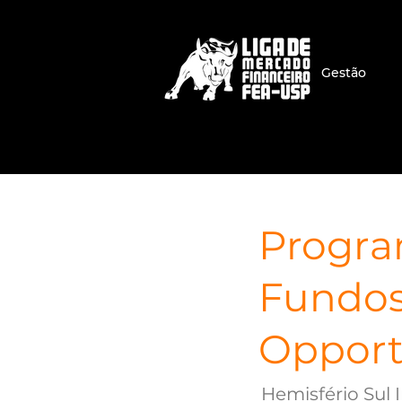
Gestão
Program
Fundos 
Opport
Hemisfério Sul 