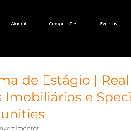
Alumni
Competições
Eventos
a de Estágio | Real 
Imobiliários e Speci
unities
Investimentos