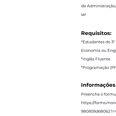
de Administração,
se!
Requisitos:
*Estudantes do 3° 
Economia ou Eng
*Inglês Fluente
*Programação (Ph
Informações 
Preencha o formul
https://forms.mo
980859d68062?r=