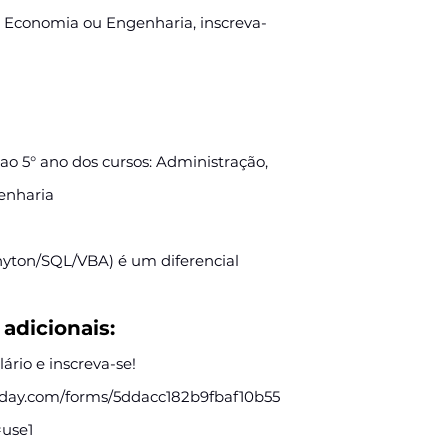
 Economia ou Engenharia, inscreva-
ao 5° ano dos cursos: Administração,
enharia
yton/SQL/VBA) é um diferencial
adicionais:
ário e inscreva-se!
nday.com/forms/5ddacc182b9fbaf10b55
use1