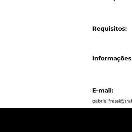
Requisitos:
Informações 
E-mail:
gabriel.frassi@tra
Assine e rec
postagens d