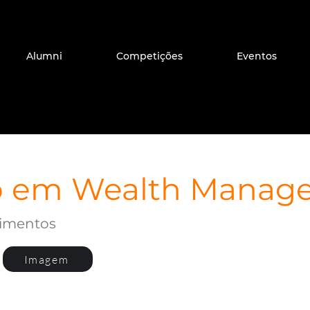
Alumni
Competições
Eventos
o em Wealth Manag
timentos
Imagem