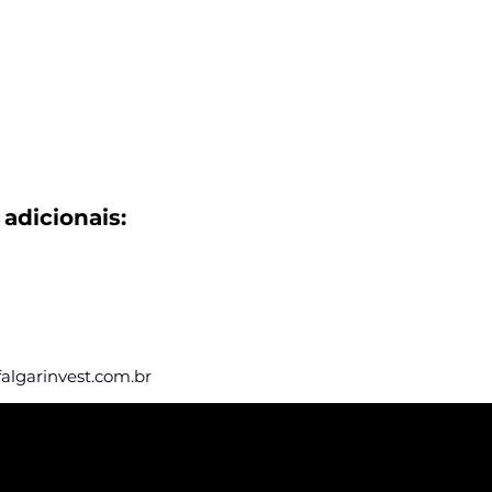
adicionais:
falgarinvest.com.br
eba nossas
e vagas