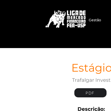
Gestão
Estági
Trafalgar Inves
PDF
Descrição: