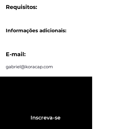
Requisitos:
Informações adicionais:
E-mail:
gabriel@koracap.com
Assine e receba nossas
postagens de vagas
Assine nosso mailing e fique por dentro
das postagens de vagas
Inscreva-se