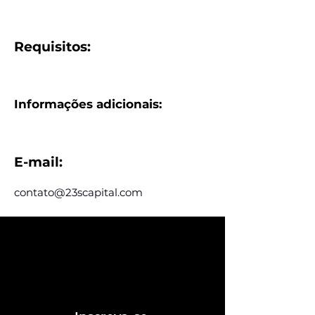
Requisitos:
Informações adicionais:
E-mail:
contato@23scapital.com
Assine e receba nossas
postagens de vagas
Assine nosso mailing e fique por dentro
das postagens de vagas