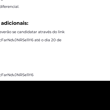
iferencial.
adicionais:
everão se candidatar através do link
/tcFarNdvJNRSe1iY6
até o dia 20 de
/tcFarNdvJNRSe1iY6
eba nossas
e vagas