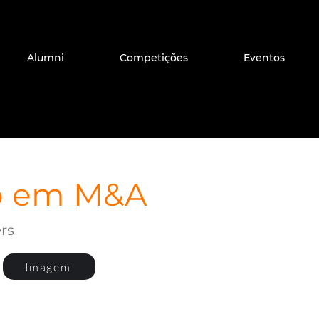
Alumni
Competições
Eventos
o em M&A
rs
Imagem