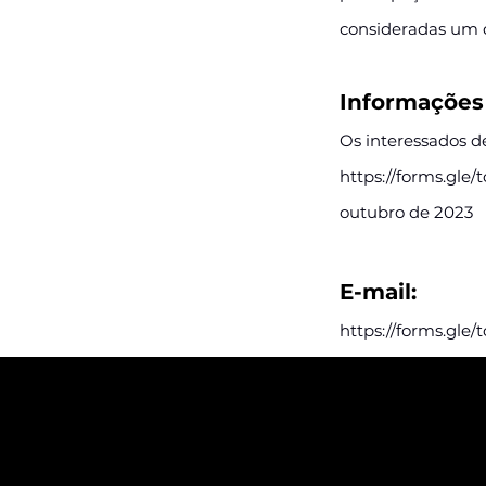
consideradas um d
Informações 
Os interessados d
https://forms.gle
outubro de 2023
E-mail:
https://forms.gle
Assine e rec
postagens d