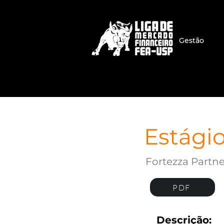
Gestão
Estági
Fortezza Partne
PDF
Descrição: