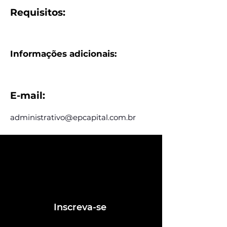
Requisitos:
Informações adicionais:
E-mail:
administrativo@epcapital.com.br
Assine e receba nossas
postagens de vagas
Assine nosso mailing e fique por dentro
das postagens de vagas
Inscreva-se