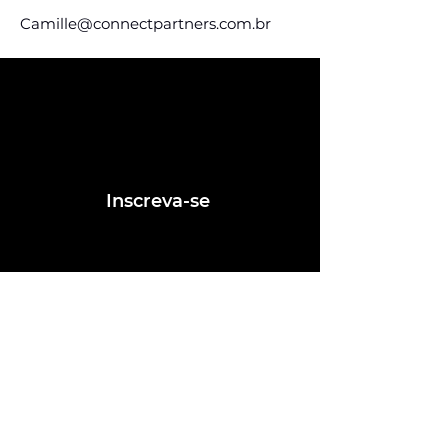
Camille@connectpartners.com.br
Assine e receba nossas
postagens de vagas
Assine nosso mailing e fique por dentro
das postagens de vagas
Inscreva-se
Conheça nossas redes
Fale conosco
contato@ligafeausp.com