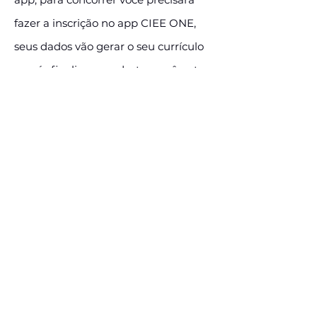
fazer a inscrição no app CIEE ONE,
seus dados vão gerar o seu currículo
e após finalizar o cadastro você entra
novamente no link da vaga e se
candidata. As entrevistas dessa vaga
vão ocorrer a partir de segunda 10/07,
faça a inscrição o quanto antes.
E-mail:
cintia_silva@ciee.ong.br
Assine e receba nossas
postagens de vagas
Assine nosso mailing e fique por dentro
das postagens de vagas