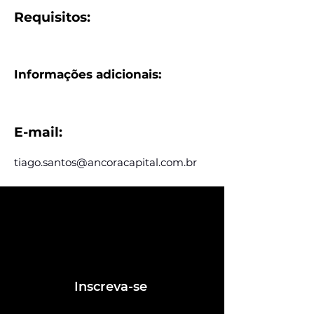
Requisitos:
Informações adicionais:
E-mail:
tiago.santos@ancoracapital.com.br
Assine e receba nossas
postagens de vagas
Assine nosso mailing e fique por dentro
das postagens de vagas
Inscreva-se