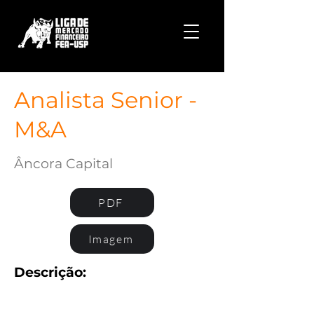
Analista Senior -
M&A
Âncora Capital
PDF
Imagem
Descrição: