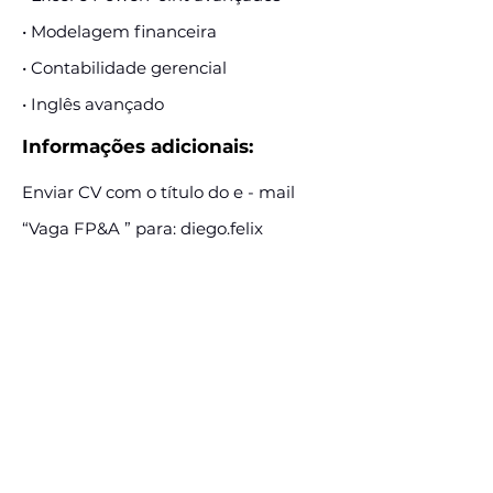
• Modelagem financeira
• Contabilidade gerencial
• Inglês avançado
Informações adicionais:
Enviar CV com o título do e - mail
“Vaga FP&A ” para: diego.felix
@i4pro.com.b
E-mail:
diego.felix@i4pro.com.br
Assine e receba nossas
postagens de vagas
Assine nosso mailing e fique por dentro