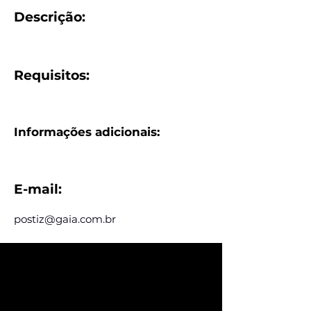
Descrição:
Requisitos:
Informações adicionais:
E-mail:
postiz@gaia.com.br
Assine e receba nossas
postagens de vagas
Assine nosso mailing e fique por dentro
das postagens de vagas