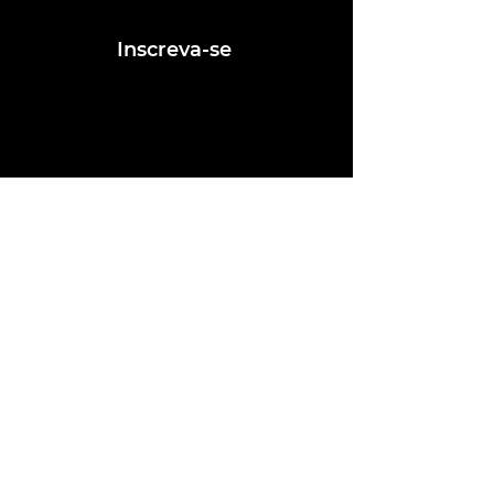
Inscreva-se
Conheça nossas redes
Fale conosco
contato@ligafeausp.com