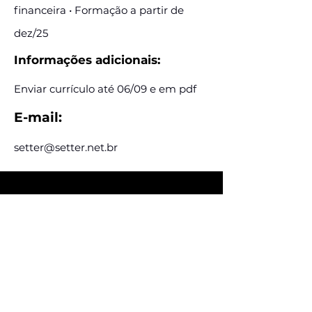
financeira • Formação a partir de
dez/25
Informações adicionais:
Enviar currículo até 06/09 e em pdf
E-mail:
setter@setter.net.br
Assine e receba nossas
postagens de vagas
Assine nosso mailing e fique por dentro
das postagens de vagas
Inscreva-se
Conheça nossas redes