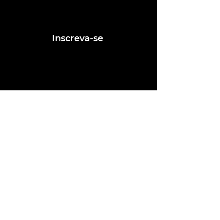
Assine nosso mailing e fique por dentro
das postagens de vagas
Inscreva-se
Conheça nossas redes
Fale conosco
contato@ligafeausp.com