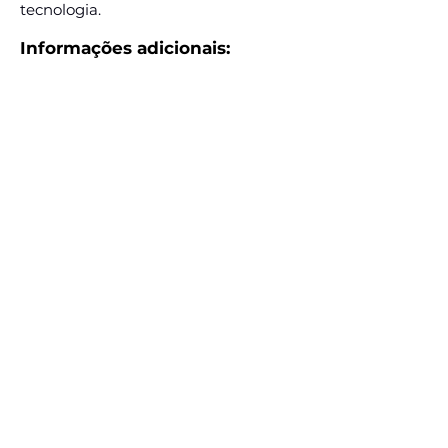
tecnologia.
Informações adicionais:
Enviar interesse para
estagio@bazardoconsorcio.com.br
E
se inscrever via formulário
https://forms.gle/vqi2qozo14btNaT29
E-mail:
estagio@bazardoconsorcio.com.br
Assine e receba nossas
postagens de vagas
Assine nosso mailing e fique por dentro
das postagens de vagas