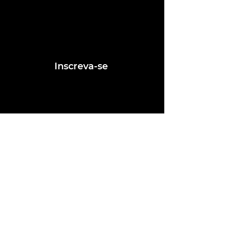
Assine e receba nossas
postagens de vagas
Assine nosso mailing e fique por dentro
das postagens de vagas
Inscreva-se
Conheça nossas redes
Fale conosco
contato@ligafeausp.com