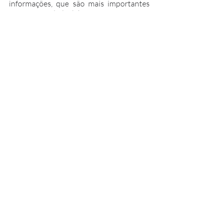
informações, que são mais importantes 
que a quantidade delas.
Finanças
Posts recentes
Ver tudo